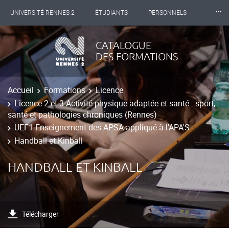
⸱⸱⸱
UNIVERSITÉ RENNES 2
ÉTUDIANTS
PERSONNELS
INTERNATIONAL
PROFESSIONNELS
BIBLIOTHÈQUES
CATALOGUE
DES FORMATIONS
LES NOUVELLES DE RENNES 2
Accueil
Formations
Licence
Licence 2 et 3 Activité physique adaptée et santé : sport,
santé et pathologies chroniques (Rennes)
UEF1 Enseignement des APSA appliqué à l'APA'S
Handball et Kinball
HANDBALL ET KINBALL
Télécharger