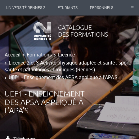
⸱⸱⸱
UNIVERSITÉ RENNES 2
ÉTUDIANTS
PERSONNELS
INTERNATIONAL
PROFESSIONNELS
BIBLIOTHÈQUES
CATALOGUE
DES FORMATIONS
LES NOUVELLES DE RENNES 2
Accueil
Formations
Licence
Licence 2 et 3 Activité physique adaptée et santé : sport,
santé et pathologies chroniques (Rennes)
UEF1 - Enseignement des APSA appliqué à l'APA'S
UEF1 - ENSEIGNEMENT
DES APSA APPLIQUÉ À
L'APA'S
Télécharger