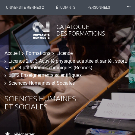
⸱⸱⸱
UNIVERSITÉ RENNES 2
ÉTUDIANTS
PERSONNELS
INTERNATIONAL
PROFESSIONNELS
BIBLIOTHÈQUES
CATALOGUE
DES FORMATIONS
LES NOUVELLES DE RENNES 2
Accueil
Formations
Licence
Licence 2 et 3 Activité physique adaptée et santé : sport,
santé et pathologies chroniques (Rennes)
UEF2 Enseignements scientifiques
Sciences Humaines et Sociales
SCIENCES HUMAINES
ET SOCIALES
Télécharger