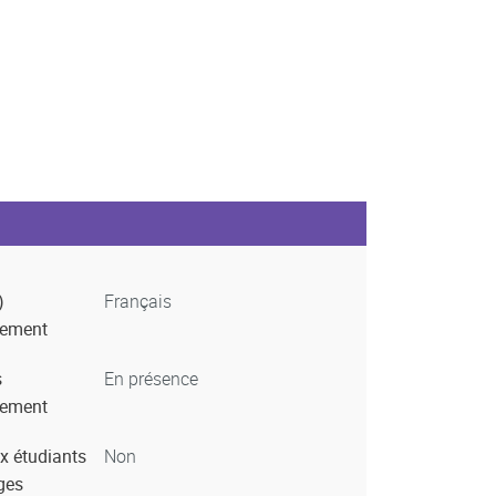
)
Français
nement
s
En présence
nement
x étudiants
Non
ges