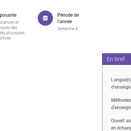
posante
Période de
l'année
ciences et
iques des
Semestre 4
ités physiques
ortives
En bref
Langue(s
d'enseig
Méthode
d'enseig
Ouvert au
en échan