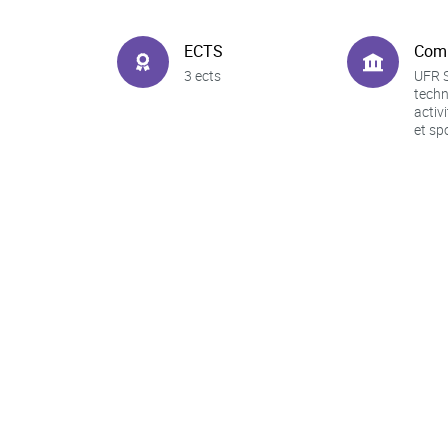
ECTS
Com
3 ects
UFR S
techn
activ
et sp