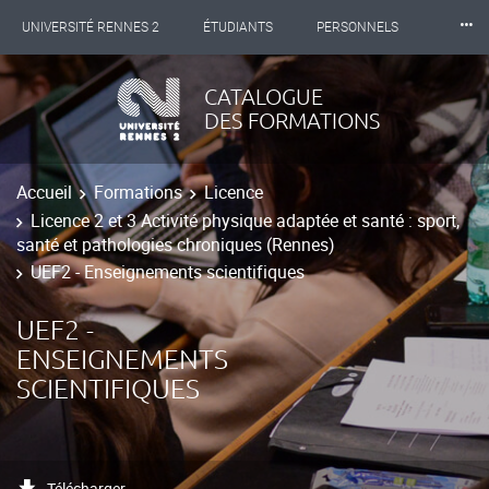
⸱⸱⸱
UNIVERSITÉ RENNES 2
ÉTUDIANTS
PERSONNELS
INTERNATIONAL
PROFESSIONNELS
BIBLIOTHÈQUES
CATALOGUE
DES FORMATIONS
LES NOUVELLES DE RENNES 2
Accueil
Formations
Licence
Licence 2 et 3 Activité physique adaptée et santé : sport,
santé et pathologies chroniques (Rennes)
UEF2 - Enseignements scientifiques
UEF2 -
ENSEIGNEMENTS
SCIENTIFIQUES
Télécharger