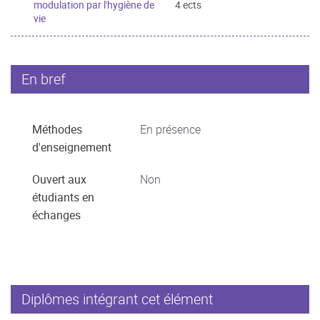
modulation par l'hygiène de
4 ects
vie
En bref
Méthodes
En présence
d'enseignement
Ouvert aux
Non
étudiants en
échanges
Diplômes intégrant cet élément