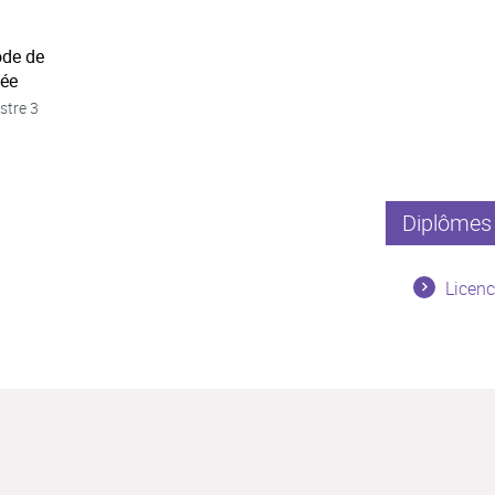
ode de
née
stre 3
Diplômes 
Licenc