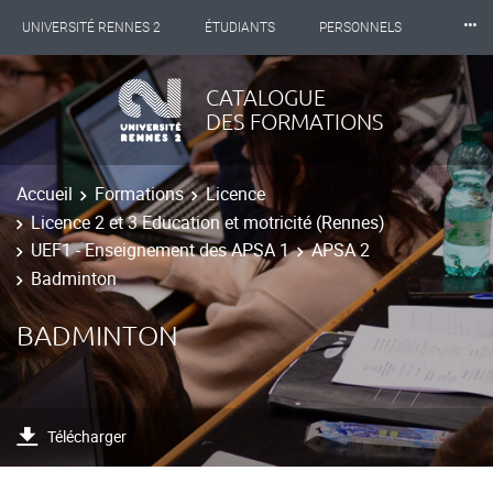
⸱⸱⸱
UNIVERSITÉ RENNES 2
ÉTUDIANTS
PERSONNELS
INTERNATIONAL
PROFESSIONNELS
BIBLIOTHÈQUES
CATALOGUE
DES FORMATIONS
LES NOUVELLES DE RENNES 2
Accueil
Formations
Licence
Licence 2 et 3 Education et motricité (Rennes)
UEF1 - Enseignement des APSA 1
APSA 2
Badminton
BADMINTON
Télécharger