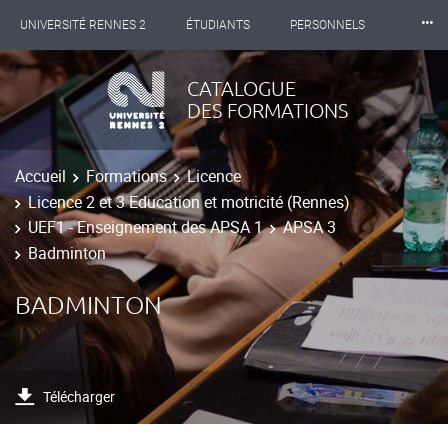
⸱⸱⸱
UNIVERSITÉ RENNES 2
ÉTUDIANTS
PERSONNELS
INTERNATIONAL
PROFESSIONNELS
BIBLIOTHÈQUES
CATALOGUE
DES FORMATIONS
LES NOUVELLES DE RENNES 2
Accueil
Formations
Licence
Licence 2 et 3 Education et motricité (Rennes)
UEF1 - Enseignement des APSA 1
APSA 3
Badminton
BADMINTON
Télécharger