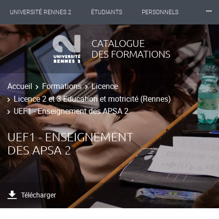
⸱⸱⸱
UNIVERSITÉ RENNES 2
ÉTUDIANTS
PERSONNELS
INTERNATIONAL
PROFESSIONNELS
BIBLIOTHÈQUES
CATALOGUE
DES FORMATIONS
LES NOUVELLES DE RENNES 2
Accueil
Formations
Licence
Licence 2 et 3 Education et motricité (Rennes)
UEF1 - Enseignement des APSA 2
UEF1 - ENSEIGNEMENT
DES APSA 2
Télécharger