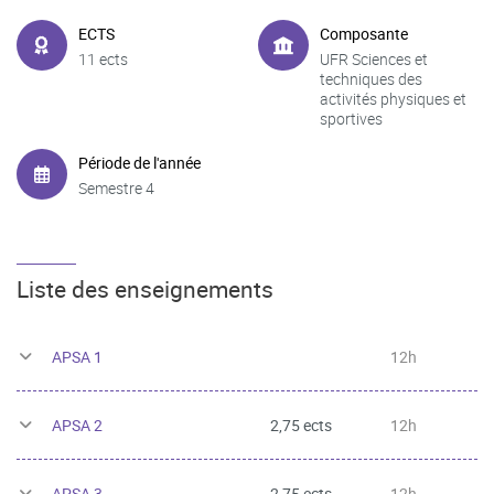
ECTS
Composante
11 ects
UFR Sciences et
techniques des
activités physiques et
sportives
Période de l'année
Semestre 4
Liste des enseignements
APSA 1
12h
APSA 2
2,75 ects
12h
APSA 3
2,75 ects
12h