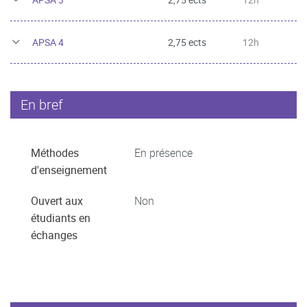
APSA 4
2,75 ects
12h
En bref
Méthodes
En présence
d'enseignement
Ouvert aux
Non
étudiants en
échanges