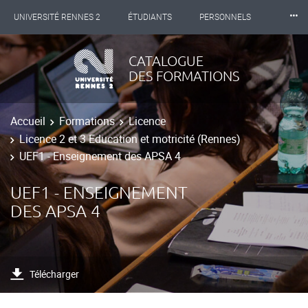
⸱⸱⸱
UNIVERSITÉ RENNES 2
ÉTUDIANTS
PERSONNELS
INTERNATIONAL
PROFESSIONNELS
BIBLIOTHÈQUES
CATALOGUE
DES FORMATIONS
LES NOUVELLES DE RENNES 2
Accueil
Formations
Licence
Licence 2 et 3 Education et motricité (Rennes)
UEF1 - Enseignement des APSA 4
UEF1 - ENSEIGNEMENT
DES APSA 4
Télécharger