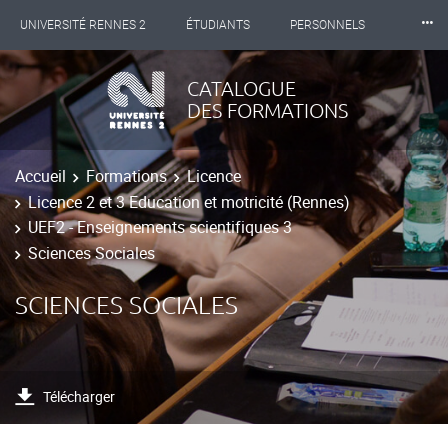
⸱⸱⸱
UNIVERSITÉ RENNES 2
ÉTUDIANTS
PERSONNELS
INTERNATIONAL
PROFESSIONNELS
BIBLIOTHÈQUES
CATALOGUE
DES FORMATIONS
LES NOUVELLES DE RENNES 2
Accueil
Formations
Licence
Licence 2 et 3 Education et motricité (Rennes)
UEF2 - Enseignements scientifiques 3
Sciences Sociales
SCIENCES SOCIALES
Télécharger