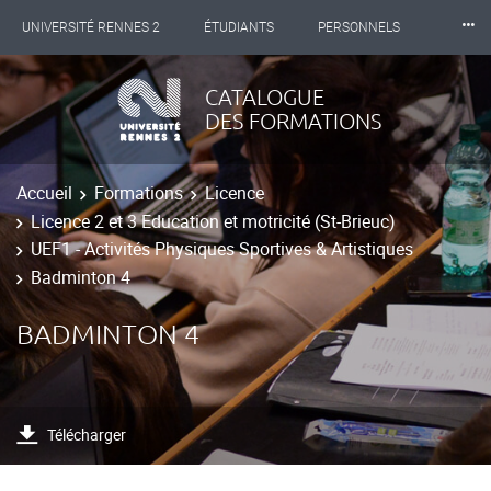
⸱⸱⸱
UNIVERSITÉ RENNES 2
ÉTUDIANTS
PERSONNELS
INTERNATIONAL
PROFESSIONNELS
BIBLIOTHÈQUES
CATALOGUE
DES FORMATIONS
LES NOUVELLES DE RENNES 2
Accueil
Formations
Licence
Licence 2 et 3 Education et motricité (St-Brieuc)
UEF1 - Activités Physiques Sportives & Artistiques
Badminton 4
BADMINTON 4
Télécharger