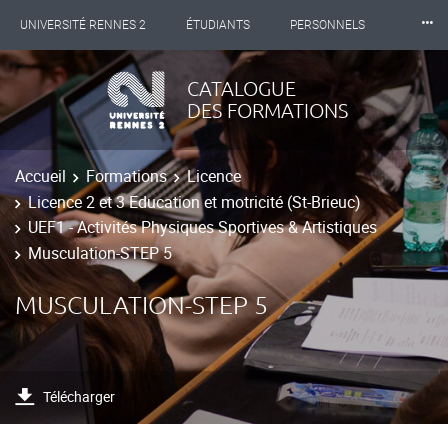
⸱⸱⸱
UNIVERSITÉ RENNES 2
ÉTUDIANTS
PERSONNELS
INTERNATIONAL
PROFESSIONNELS
BIBLIOTHÈQUES
CATALOGUE
DES FORMATIONS
LES NOUVELLES DE RENNES 2
Accueil
Formations
Licence
Licence 2 et 3 Education et motricité (St-Brieuc)
UEF1 - Activités Physiques Sportives & Artistiques
Musculation-STEP 5
MUSCULATION-STEP 5
Télécharger