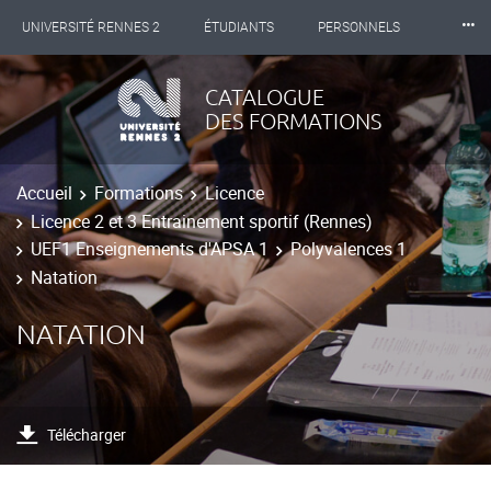
⸱⸱⸱
UNIVERSITÉ RENNES 2
ÉTUDIANTS
PERSONNELS
INTERNATIONAL
PROFESSIONNELS
BIBLIOTHÈQUES
CATALOGUE
DES FORMATIONS
LES NOUVELLES DE RENNES 2
Accueil
Formations
Licence
Licence 2 et 3 Entrainement sportif (Rennes)
UEF1 Enseignements d'APSA 1
Polyvalences 1
Natation
NATATION
Télécharger