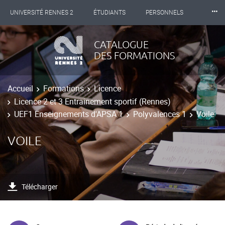
⸱⸱⸱
UNIVERSITÉ RENNES 2
ÉTUDIANTS
PERSONNELS
INTERNATIONAL
PROFESSIONNELS
BIBLIOTHÈQUES
CATALOGUE
DES FORMATIONS
LES NOUVELLES DE RENNES 2
Accueil
Formations
Licence
Licence 2 et 3 Entrainement sportif (Rennes)
UEF1 Enseignements d'APSA 1
Polyvalences 1
Voile
VOILE
Télécharger