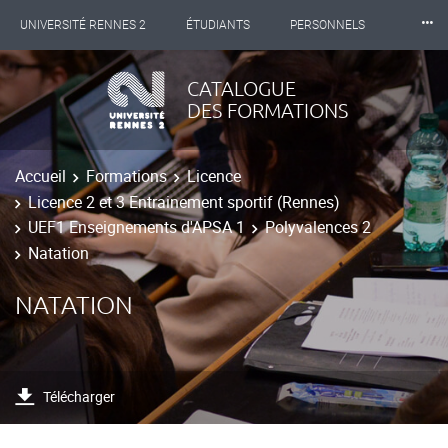
⸱⸱⸱
UNIVERSITÉ RENNES 2
ÉTUDIANTS
PERSONNELS
INTERNATIONAL
PROFESSIONNELS
BIBLIOTHÈQUES
CATALOGUE
DES FORMATIONS
LES NOUVELLES DE RENNES 2
Accueil
Formations
Licence
Licence 2 et 3 Entrainement sportif (Rennes)
UEF1 Enseignements d'APSA 1
Polyvalences 2
Natation
NATATION
Télécharger