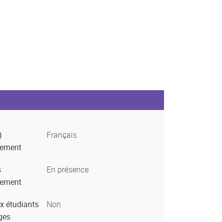
)
Français
nement
s
En présence
nement
x étudiants
Non
ges