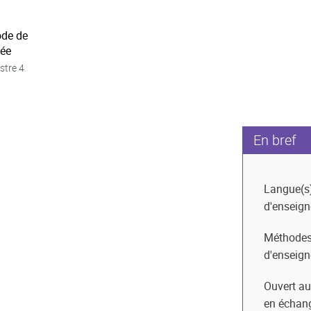
ode de
née
stre 4
En bref
Langue(s
d'enseig
Méthode
d'enseig
Ouvert au
en échan