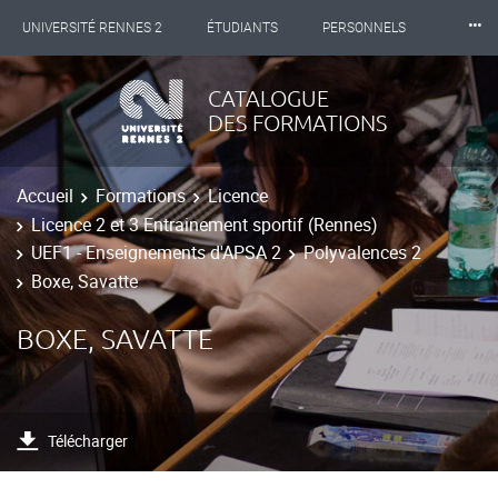
⸱⸱⸱
UNIVERSITÉ RENNES 2
ÉTUDIANTS
PERSONNELS
INTERNATIONAL
PROFESSIONNELS
BIBLIOTHÈQUES
CATALOGUE
DES FORMATIONS
LES NOUVELLES DE RENNES 2
Accueil
Formations
Licence
Licence 2 et 3 Entrainement sportif (Rennes)
UEF1 - Enseignements d'APSA 2
Polyvalences 2
Boxe, Savatte
BOXE, SAVATTE
Télécharger