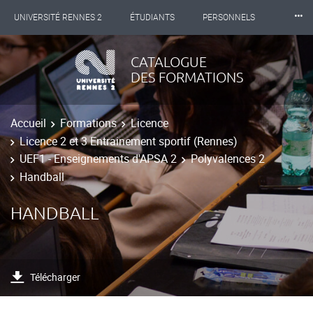
⸱⸱⸱
UNIVERSITÉ RENNES 2
ÉTUDIANTS
PERSONNELS
INTERNATIONAL
PROFESSIONNELS
BIBLIOTHÈQUES
CATALOGUE
DES FORMATIONS
LES NOUVELLES DE RENNES 2
Accueil
Formations
Licence
Licence 2 et 3 Entrainement sportif (Rennes)
UEF1 - Enseignements d'APSA 2
Polyvalences 2
Handball
HANDBALL
Télécharger