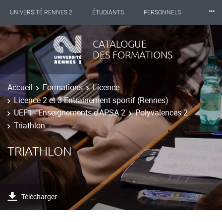
⸱⸱⸱
UNIVERSITÉ RENNES 2
ÉTUDIANTS
PERSONNELS
INTERNATIONAL
PROFESSIONNELS
BIBLIOTHÈQUES
CATALOGUE
DES FORMATIONS
LES NOUVELLES DE RENNES 2
Accueil
Formations
Licence
Licence 2 et 3 Entrainement sportif (Rennes)
UEF1 - Enseignements d'APSA 2
Polyvalences 2
Triathlon
TRIATHLON
Télécharger