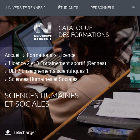
⸱⸱⸱
UNIVERSITÉ RENNES 2
ÉTUDIANTS
PERSONNELS
INTERNATIONAL
PROFESSIONNELS
BIBLIOTHÈQUES
CATALOGUE
DES FORMATIONS
LES NOUVELLES DE RENNES 2
Accueil
Formations
Licence
Licence 2 et 3 Entrainement sportif (Rennes)
UEF2 Enseignements scientifiques 1
Sciences Humaines et Sociales
SCIENCES HUMAINES
ET SOCIALES
Télécharger