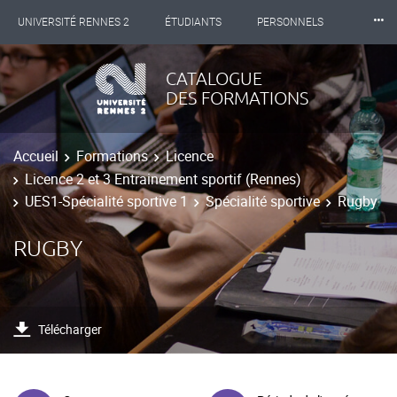
⸱⸱⸱
UNIVERSITÉ RENNES 2
ÉTUDIANTS
PERSONNELS
INTERNATIONAL
PROFESSIONNELS
BIBLIOTHÈQUES
CATALOGUE
DES FORMATIONS
LES NOUVELLES DE RENNES 2
Accueil
Formations
Licence
Licence 2 et 3 Entrainement sportif (Rennes)
UES1-Spécialité sportive 1
Spécialité sportive
Rugby
RUGBY
Télécharger