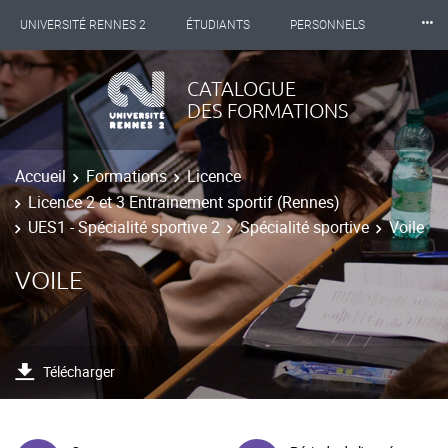
⸱⸱⸱
UNIVERSITÉ RENNES 2
ÉTUDIANTS
PERSONNELS
INTERNATIONAL
PROFESSIONNELS
BIBLIOTHÈQUES
CATALOGUE
DES FORMATIONS
LES NOUVELLES DE RENNES 2
Accueil
Formations
Licence
Licence 2 et 3 Entrainement sportif (Rennes)
UES1 - Spécialité sportive 2
Spécialité sportive
Voile
VOILE
Télécharger