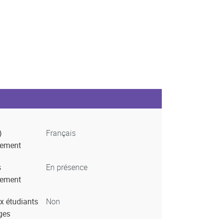
)
Français
nement
s
En présence
nement
x étudiants
Non
ges