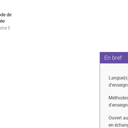
ode de
née
stre 5
En bref
Langue(s
d'enseig
Méthode
d'enseig
Ouvert au
en échan