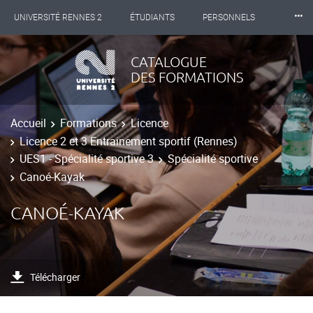
⸱⸱⸱
UNIVERSITÉ RENNES 2
ÉTUDIANTS
PERSONNELS
INTERNATIONAL
PROFESSIONNELS
BIBLIOTHÈQUES
CATALOGUE
DES FORMATIONS
LES NOUVELLES DE RENNES 2
Accueil
Formations
Licence
Licence 2 et 3 Entrainement sportif (Rennes)
UES1 - Spécialité sportive 3
Spécialité sportive
Canoé-Kayak
CANOÉ-KAYAK
Télécharger