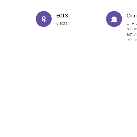
ECTS
Com
6 ects
UFR S
techn
activ
et sp