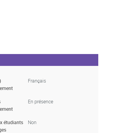
)
Français
nement
s
En présence
nement
x étudiants
Non
ges