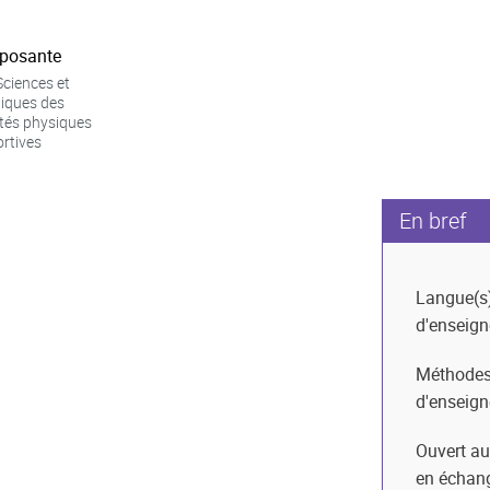
posante
ciences et
iques des
ités physiques
ortives
En bref
Langue(s
d'enseig
Méthode
d'enseig
Ouvert au
en échan