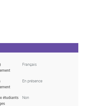
)
Français
nement
s
En présence
nement
x étudiants
Non
ges