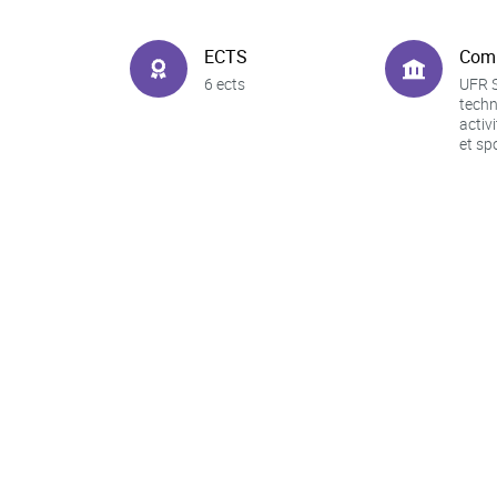
ECTS
Com
6 ects
UFR S
techn
activ
et sp