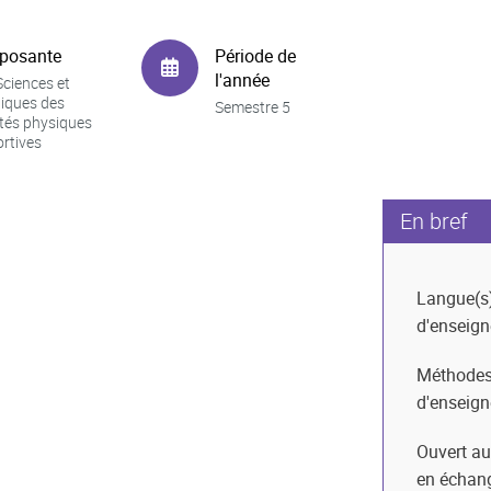
posante
Période de
l'année
ciences et
iques des
Semestre 5
ités physiques
ortives
En bref
Langue(s
d'enseig
Méthode
d'enseig
Ouvert au
en échan