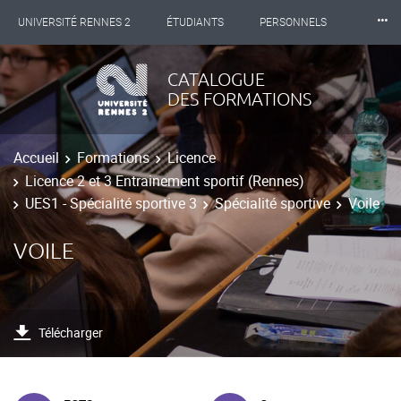
⸱⸱⸱
UNIVERSITÉ RENNES 2
ÉTUDIANTS
PERSONNELS
INTERNATIONAL
PROFESSIONNELS
BIBLIOTHÈQUES
CATALOGUE
DES FORMATIONS
LES NOUVELLES DE RENNES 2
Accueil
Formations
Licence
Licence 2 et 3 Entrainement sportif (Rennes)
UES1 - Spécialité sportive 3
Spécialité sportive
Voile
VOILE
Télécharger