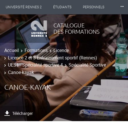
⸱⸱⸱
UNIVERSITÉ RENNES 2
ÉTUDIANTS
PERSONNELS
INTERNATIONAL
PROFESSIONNELS
BIBLIOTHÈQUES
CATALOGUE
DES FORMATIONS
LES NOUVELLES DE RENNES 2
Accueil
Formations
Licence
Licence 2 et 3 Entrainement sportif (Rennes)
UES1 - Spécialité sportive 4
Spécialité Sportive
Canoe-kayak
CANOE-KAYAK
Télécharger