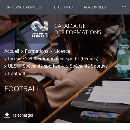
⸱⸱⸱
UNIVERSITÉ RENNES 2
ÉTUDIANTS
PERSONNELS
INTERNATIONAL
PROFESSIONNELS
BIBLIOTHÈQUES
CATALOGUE
DES FORMATIONS
LES NOUVELLES DE RENNES 2
Accueil
Formations
Licence
Licence 2 et 3 Entrainement sportif (Rennes)
UES1 - Spécialité sportive 4
Spécialité Sportive
Football
FOOTBALL
Télécharger