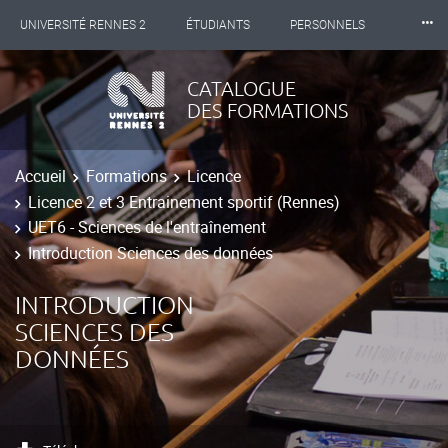
⸱⸱⸱
UNIVERSITÉ RENNES 2
ÉTUDIANTS
PERSONNELS
INTERNATIONAL
PROFESSIONNELS
BIBLIOTHÈQUES
CATALOGUE
DES FORMATIONS
LES NOUVELLES DE RENNES 2
Accueil
Formations
Licence
Licence 2 et 3 Entrainement sportif (Rennes)
UET6 - Sciences de l'entraînement
Introduction Sciences des données
INTRODUCTION
SCIENCES DES
DONNÉES