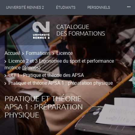
⸱⸱⸱
UNIVERSITÉ RENNES 2
ÉTUDIANTS
PERSONNELS
INTERNATIONAL
PROFESSIONNELS
BIBLIOTHÈQUES
CATALOGUE
DES FORMATIONS
LES NOUVELLES DE RENNES 2
Accueil
Formations
Licence
Licence 2 et 3 Ergonomie du sport et performance
motrice (Rennes)
UEF1 - Pratique et théorie des APSA
Pratique et théorie APSA 1 : préparation physique
PRATIQUE ET THÉORIE
APSA 1 : PRÉPARATION
PHYSIQUE