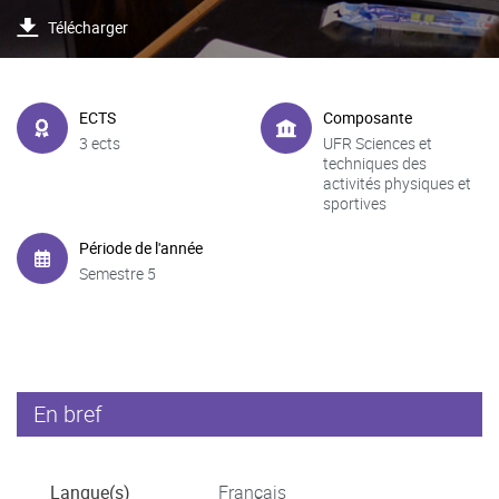
Télécharger
ECTS
Composante
3 ects
UFR Sciences et
techniques des
activités physiques et
sportives
Période de l'année
Semestre 5
En bref
Langue(s)
Français