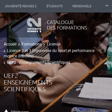
⸱⸱⸱
UNIVERSITÉ RENNES 2
ÉTUDIANTS
PERSONNELS
INTERNATIONAL
PROFESSIONNELS
BIBLIOTHÈQUES
CATALOGUE
DES FORMATIONS
LES NOUVELLES DE RENNES 2
Accueil
Formations
Licence
Licence 2 et 3 Ergonomie du sport et performance
motrice (Rennes)
UEF2 - Enseignements Scientifiques
UEF2 -
ENSEIGNEMENTS
SCIENTIFIQUES
Télécharger