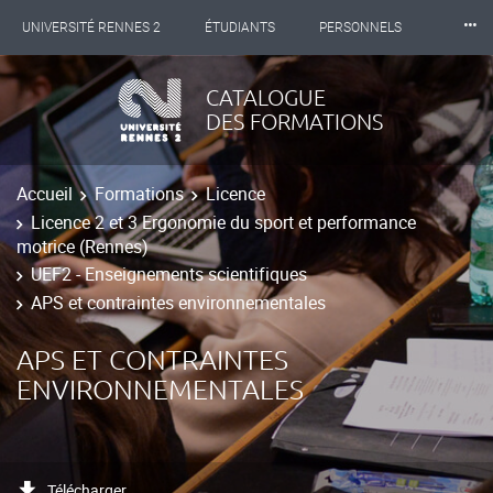
⸱⸱⸱
UNIVERSITÉ RENNES 2
ÉTUDIANTS
PERSONNELS
INTERNATIONAL
PROFESSIONNELS
BIBLIOTHÈQUES
CATALOGUE
DES FORMATIONS
LES NOUVELLES DE RENNES 2
Accueil
Formations
Licence
Licence 2 et 3 Ergonomie du sport et performance
motrice (Rennes)
UEF2 - Enseignements scientifiques
APS et contraintes environnementales
APS ET CONTRAINTES
ENVIRONNEMENTALES
Télécharger