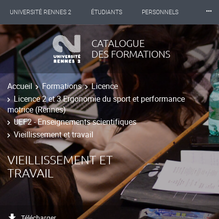
⸱⸱⸱
UNIVERSITÉ RENNES 2
ÉTUDIANTS
PERSONNELS
INTERNATIONAL
PROFESSIONNELS
BIBLIOTHÈQUES
CATALOGUE
DES FORMATIONS
LES NOUVELLES DE RENNES 2
Accueil
Formations
Licence
Licence 2 et 3 Ergonomie du sport et performance
motrice (Rennes)
UEF2 - Enseignements scientifiques
Vieillissement et travail
VIEILLISSEMENT ET
TRAVAIL
Télécharger