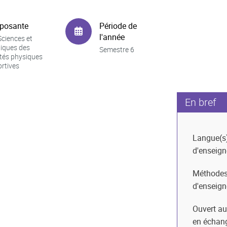
posante
Période de
l'année
ciences et
iques des
Semestre 6
ités physiques
ortives
En bref
Langue(s
d'enseig
Méthode
d'enseig
Ouvert au
en échan