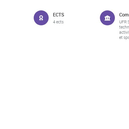
ECTS
Com
4 ects
UFR S
techn
activ
et sp