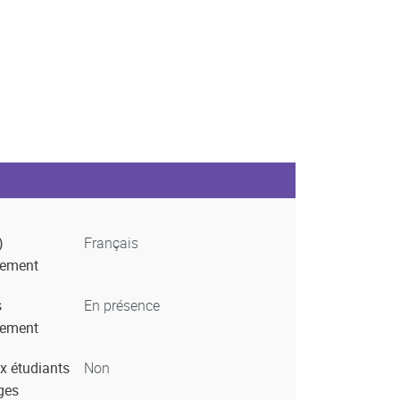
)
Français
nement
s
En présence
nement
x étudiants
Non
ges