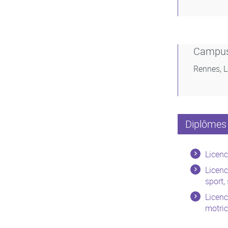
Campu
Rennes, 
Diplômes 
Licenc
Licenc
sport,
Licenc
motric