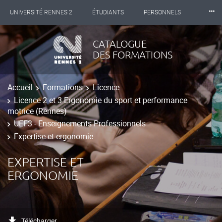
⸱⸱⸱
UNIVERSITÉ RENNES 2
ÉTUDIANTS
PERSONNELS
INTERNATIONAL
PROFESSIONNELS
BIBLIOTHÈQUES
CATALOGUE
DES FORMATIONS
LES NOUVELLES DE RENNES 2
Accueil
Formations
Licence
Licence 2 et 3 Ergonomie du sport et performance
motrice (Rennes)
UEF3 - Enseignements Professionnels
Expertise et ergonomie
EXPERTISE ET
ERGONOMIE
Télécharger