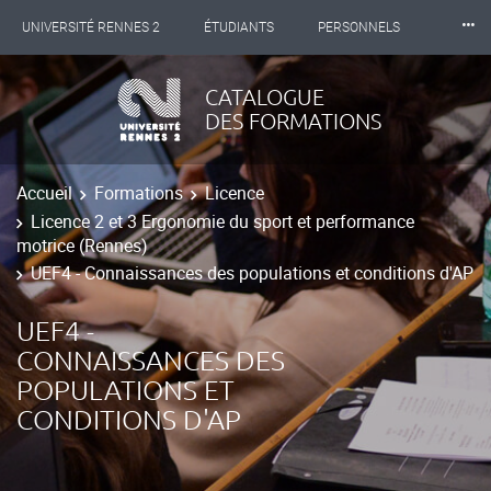
⸱⸱⸱
UNIVERSITÉ RENNES 2
ÉTUDIANTS
PERSONNELS
INTERNATIONAL
PROFESSIONNELS
BIBLIOTHÈQUES
CATALOGUE
DES FORMATIONS
LES NOUVELLES DE RENNES 2
Accueil
Formations
Licence
Licence 2 et 3 Ergonomie du sport et performance
motrice (Rennes)
UEF4 - Connaissances des populations et conditions d'AP
UEF4 -
CONNAISSANCES DES
POPULATIONS ET
CONDITIONS D'AP