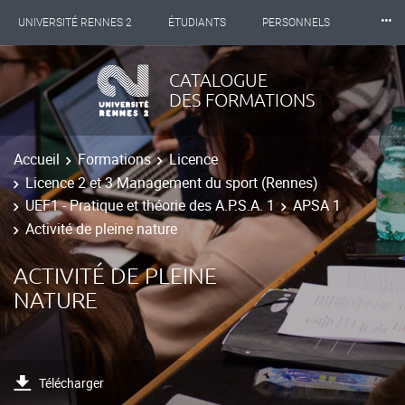
⸱⸱⸱
UNIVERSITÉ RENNES 2
ÉTUDIANTS
PERSONNELS
INTERNATIONAL
PROFESSIONNELS
BIBLIOTHÈQUES
CATALOGUE
DES FORMATIONS
LES NOUVELLES DE RENNES 2
Accueil
Formations
Licence
Licence 2 et 3 Management du sport (Rennes)
UEF1 - Pratique et théorie des A.P.S.A. 1
APSA 1
Activité de pleine nature
ACTIVITÉ DE PLEINE
NATURE
Télécharger