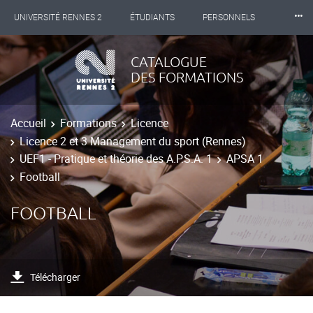
⸱⸱⸱
UNIVERSITÉ RENNES 2
ÉTUDIANTS
PERSONNELS
INTERNATIONAL
PROFESSIONNELS
BIBLIOTHÈQUES
CATALOGUE
DES FORMATIONS
LES NOUVELLES DE RENNES 2
Accueil
Formations
Licence
Licence 2 et 3 Management du sport (Rennes)
UEF1 - Pratique et théorie des A.P.S.A. 1
APSA 1
Football
FOOTBALL
Télécharger