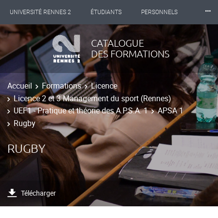
⸱⸱⸱
UNIVERSITÉ RENNES 2
ÉTUDIANTS
PERSONNELS
INTERNATIONAL
PROFESSIONNELS
BIBLIOTHÈQUES
CATALOGUE
DES FORMATIONS
LES NOUVELLES DE RENNES 2
Accueil
Formations
Licence
Licence 2 et 3 Management du sport (Rennes)
UEF1 - Pratique et théorie des A.P.S.A. 1
APSA 1
Rugby
RUGBY
Télécharger