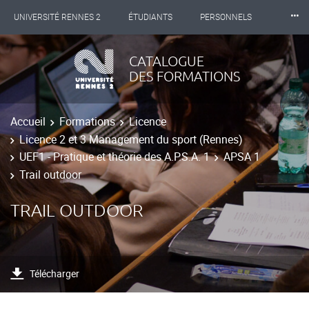
⸱⸱⸱
UNIVERSITÉ RENNES 2
ÉTUDIANTS
PERSONNELS
INTERNATIONAL
PROFESSIONNELS
BIBLIOTHÈQUES
CATALOGUE
DES FORMATIONS
LES NOUVELLES DE RENNES 2
Accueil
Formations
Licence
Licence 2 et 3 Management du sport (Rennes)
UEF1 - Pratique et théorie des A.P.S.A. 1
APSA 1
Trail outdoor
TRAIL OUTDOOR
Télécharger