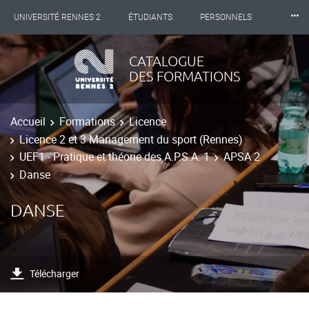
⸱⸱⸱
UNIVERSITÉ RENNES 2
ÉTUDIANTS
PERSONNELS
INTERNATIONAL
PROFESSIONNELS
BIBLIOTHÈQUES
CATALOGUE
DES FORMATIONS
LES NOUVELLES DE RENNES 2
Accueil
Formations
Licence
Licence 2 et 3 Management du sport (Rennes)
UEF1 - Pratique et théorie des A.P.S.A. 1
APSA 2
Danse
DANSE
Télécharger