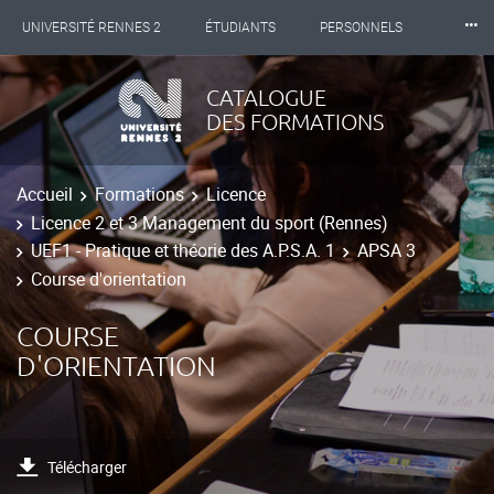
⸱⸱⸱
UNIVERSITÉ RENNES 2
ÉTUDIANTS
PERSONNELS
INTERNATIONAL
PROFESSIONNELS
BIBLIOTHÈQUES
CATALOGUE
DES FORMATIONS
LES NOUVELLES DE RENNES 2
Accueil
Formations
Licence
Licence 2 et 3 Management du sport (Rennes)
UEF1 - Pratique et théorie des A.P.S.A. 1
APSA 3
Course d'orientation
COURSE
D'ORIENTATION
Télécharger