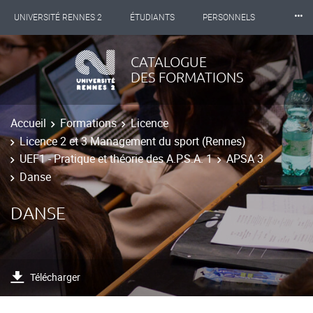
⸱⸱⸱
UNIVERSITÉ RENNES 2
ÉTUDIANTS
PERSONNELS
INTERNATIONAL
PROFESSIONNELS
BIBLIOTHÈQUES
CATALOGUE
DES FORMATIONS
LES NOUVELLES DE RENNES 2
Accueil
Formations
Licence
Licence 2 et 3 Management du sport (Rennes)
UEF1 - Pratique et théorie des A.P.S.A. 1
APSA 3
Danse
DANSE
Télécharger