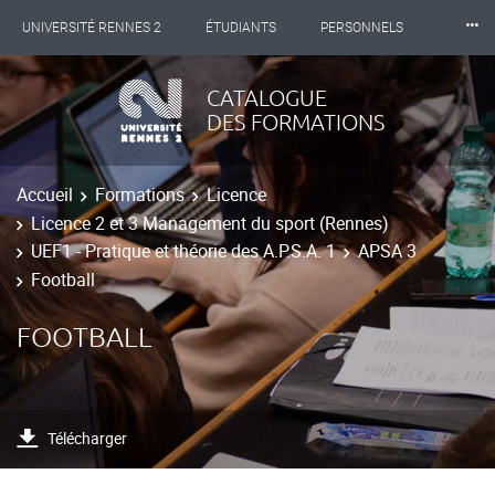
⸱⸱⸱
UNIVERSITÉ RENNES 2
ÉTUDIANTS
PERSONNELS
INTERNATIONAL
PROFESSIONNELS
BIBLIOTHÈQUES
CATALOGUE
DES FORMATIONS
LES NOUVELLES DE RENNES 2
Accueil
Formations
Licence
Licence 2 et 3 Management du sport (Rennes)
UEF1 - Pratique et théorie des A.P.S.A. 1
APSA 3
Football
FOOTBALL
Télécharger