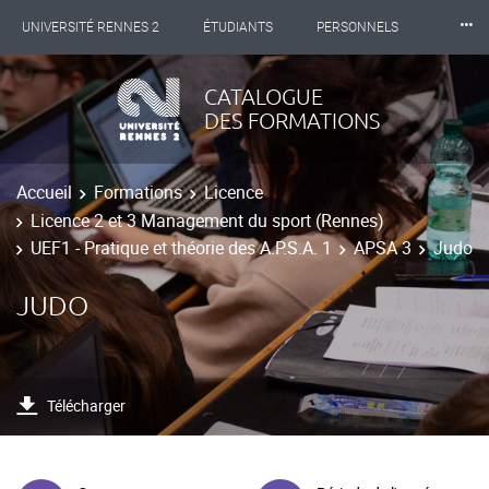
⸱⸱⸱
UNIVERSITÉ RENNES 2
ÉTUDIANTS
PERSONNELS
INTERNATIONAL
PROFESSIONNELS
BIBLIOTHÈQUES
CATALOGUE
DES FORMATIONS
LES NOUVELLES DE RENNES 2
Accueil
Formations
Licence
Licence 2 et 3 Management du sport (Rennes)
UEF1 - Pratique et théorie des A.P.S.A. 1
APSA 3
Judo
JUDO
Télécharger