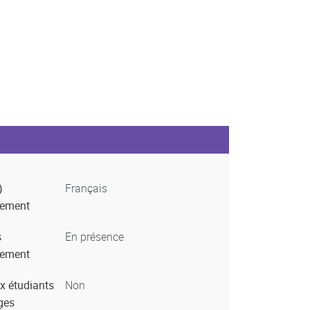
)
Français
nement
s
En présence
nement
x étudiants
Non
ges