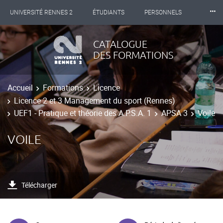
⸱⸱⸱
UNIVERSITÉ RENNES 2
ÉTUDIANTS
PERSONNELS
INTERNATIONAL
PROFESSIONNELS
BIBLIOTHÈQUES
CATALOGUE
DES FORMATIONS
LES NOUVELLES DE RENNES 2
Accueil
Formations
Licence
Licence 2 et 3 Management du sport (Rennes)
UEF1 - Pratique et théorie des A.P.S.A. 1
APSA 3
Voile
VOILE
Télécharger