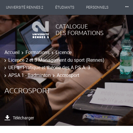
⸱⸱⸱
UNIVERSITÉ RENNES 2
ÉTUDIANTS
PERSONNELS
INTERNATIONAL
PROFESSIONNELS
BIBLIOTHÈQUES
CATALOGUE
DES FORMATIONS
LES NOUVELLES DE RENNES 2
Accueil
Formations
Licence
Licence 2 et 3 Management du sport (Rennes)
UEF1 - Pratique et théorie des A.P.S.A. 3
APSA 1 - Badminton
Accrosport
ACCROSPORT
Télécharger